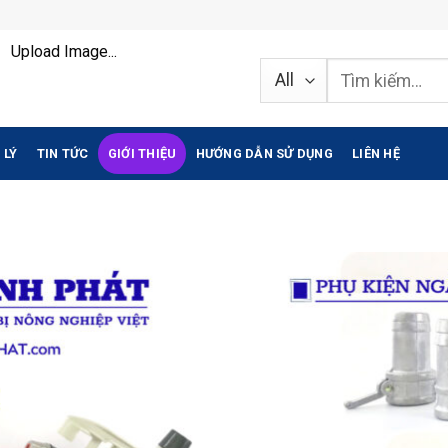
Upload Image...
Tìm
kiếm:
 LÝ
TIN TỨC
GIỚI THIỆU
HƯỚNG DẪN SỬ DỤNG
LIÊN HỆ