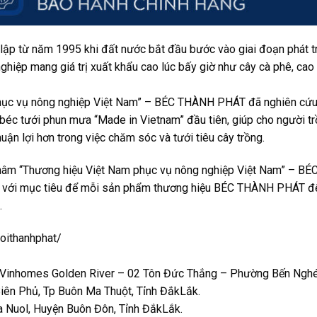
p từ năm 1995 khi đất nước bắt đầu bước vào giai đoạn phát tri
hiệp mang giá trị xuất khẩu cao lúc bấy giờ như cây cà phê, cao 
ục vụ nông nghiệp Việt Nam” – BÉC THÀNH PHÁT đã nghiên cứu rấ
ị béc tưới phun mưa “Made in Vietnam” đầu tiên, giúp cho người t
uận lợi hơn trong việc chăm sóc và tưới tiêu cây trồng.
 châm “Thương hiệu Việt Nam phục vụ nông nghiệp Việt Nam” – B
m” với mục tiêu để mỗi sản phẩm thương hiệu BÉC THÀNH PHÁT đế
.
oithanhphat/
 Vinhomes Golden River – 02 Tôn Đức Thắng – Phường Bến Nghé
ên Phủ, Tp Buôn Ma Thuột, Tỉnh ĐắkLắk.
a Nuol, Huyện Buôn Đôn, Tỉnh ĐắkLắk.