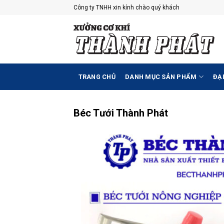
Skip
Công ty TNHH xin kính chào quý khách
to
content
TRANG CHỦ
DANH MỤC SẢN PHẨM
ĐẠI
Béc Tưới Thành Phát