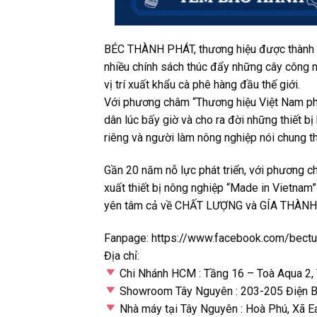
BÉC THÀNH PHÁT, thương hiệu được thành lậ
nhiều chính sách thúc đẩy những cây công ng
vị trí xuất khẩu cà phê hàng đầu thế giới.
Với phương châm “Thương hiệu Việt Nam ph
dân lúc bấy giờ và cho ra đời những thiết b
riêng và người làm nông nghiệp nói chung th
Gần 20 năm nỗ lực phát triển, với phương
xuất thiết bị nông nghiệp “Made in Vietna
yên tâm cả về CHẤT LƯỢNG và GÍA THÀNH
Fanpage: https://www.facebook.com/bectu
Địa chỉ:
Chi Nhánh HCM : Tầng 16 – Toà Aqua 2,
Showroom Tây Nguyên : 203-205 Điện Bi
Nhà máy tại Tây Nguyên : Hoà Phú, Xã E