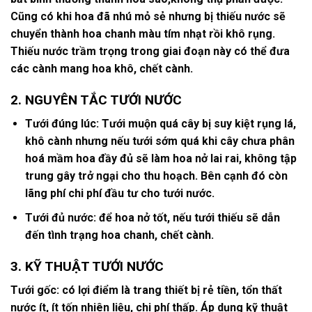
Cũng có khi hoa đã nhú mỏ sẻ nhưng bị thiếu nước sẽ
chuyển thành hoa chanh màu tím nhạt rồi khô rụng.
Thiếu nước trầm trọng trong giai đoạn này có thể đưa
các cành mang hoa khô, chết cành.
2.
NGUYÊN TẮC TƯỚI NƯỚC
Tưới đúng lúc: Tưới muộn quá cây bị suy kiệt rụng lá,
khô cành nhưng nếu tưới sớm quá khi cây chưa phân
hoá mầm hoa đầy đủ sẽ làm hoa nở lai rai, không tập
trung gây trở ngại cho thu hoạch. Bên cạnh đó còn
lãng phí chi phí đầu tư cho tưới nước.
Tưới đủ nước: để hoa nở tốt, nếu tưới thiếu sẽ dẫn
đến tình trạng hoa chanh, chết cành.
3.
KỸ THUẬT TƯỚI NƯỚC
Tưới gốc: có lợi điểm là trang thiết bị rẻ tiền, tổn thất
nước ít, ít tốn nhiên liệu, chi phí thấp. Áp dụng kỹ thuật