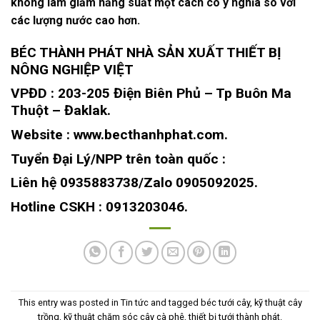
không làm giảm năng suất một cách có ý nghĩa so với
các lượng nước cao hơn.
BÉC THÀNH PHÁT NHÀ SẢN XUẤT THIẾT BỊ
NÔNG NGHIỆP VIỆT
VPĐD : 203-205 Điện Biên Phủ – Tp Buôn Ma
Thuột – Đaklak.
Website : www.becthanhphat.com.
Tuyển Đại Lý/NPP trên toàn quốc :
Liên hệ 0935883738/Zalo 0905092025.
Hotline CSKH : 0913203046.
This entry was posted in
Tin tức
and tagged
béc tưới cây
,
kỹ thuật cây
trồng
,
kỹ thuật chăm sóc cây cà phê
,
thiết bị tưới thành phát
.