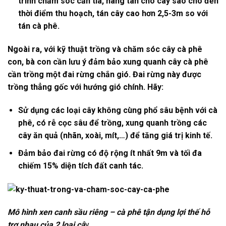
trình chăm sóc cần tỉa, nâng tán cho cây sao cho đến
thời điểm thu hoạch, tán cây cao hơn 2,5-3m so với
tán cà phê.
Ngoài ra, với kỹ thuật trồng và chăm sóc cây cà phê
con, bà con cần lưu ý đảm bảo xung quanh cây cà phê
cần trồng một đai rừng chắn gió. Đai rừng này được
trồng thẳng gốc với hướng gió chính. Hãy:
Sử dụng các loại cây không cùng phổ sâu bệnh với cà
phê, có rễ cọc sâu để trồng, xung quanh trồng các
cây ăn quả (nhãn, xoài, mít,…) để tăng giá trị kinh tế.
Đảm bảo đai rừng có độ rộng ít nhất 9m và tối đa
chiếm 15% diện tích đất canh tác.
Mô hình xen canh sầu riêng – cà phê tận dụng lợi thế hỗ
trợ nhau của 2 loại câ
y