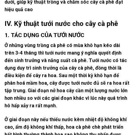
dưới, giúp kỹ thuật trồng và chăm sóc cây cà phê đạt
hiệu quả cao
IV.
Kỹ thuật tưới nước cho cây cà phê
1.
TÁC DỤNG CỦA TƯỚI NƯỚC
Ở những vùng trồng cà phê có mùa khô hạn kéo dài
trên 3-4 tháng thì tưới nước mang ý nghĩa quyết định
đến sinh trưởng và năng suất cà phê. Tưới nước có tác
dụng duy trì sinh trưởng của cây cà phê, đồng thời là
điều kiện để cây ra hoa. Sau một thời kỳ khô hạn để
phân hoá mầm hoa, cây được tưới nước đủ sẽ ra hoa rất
tập trung. Giai đoạn nở hoa cây cần một lượng nước lớn
hơn nhiều so với các giai đoạn khác vì lúc này quá trình
hô hấp xảy ra rất mạnh.
Ở giai đoạn này nếu thiếu nước kèm nhiệt độ không khí
cao, ẩm độ không khí thấp, hoa cà phê chè phát triển
bất bình thường thành hoa sao,không thụ phấn được.