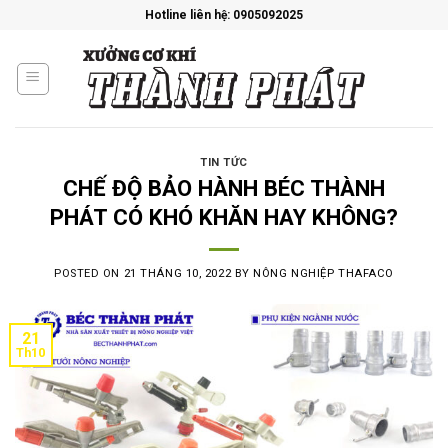
Skip
Hotline liên hệ: 0905092025
to
content
TIN TỨC
CHẾ ĐỘ BẢO HÀNH BÉC THÀNH
PHÁT CÓ KHÓ KHĂN HAY KHÔNG?
POSTED ON
21 THÁNG 10, 2022
BY
NÔNG NGHIỆP THAFACO
21
Th10