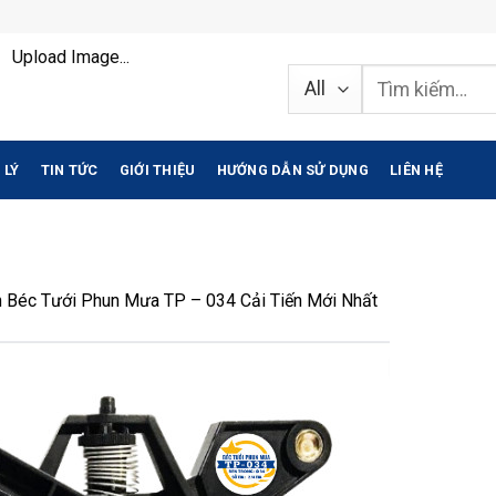
Upload Image...
Tìm
kiếm:
 LÝ
TIN TỨC
GIỚI THIỆU
HƯỚNG DẪN SỬ DỤNG
LIÊN HỆ
n
Béc Tưới Phun Mưa TP – 034 Cải Tiến Mới Nhất