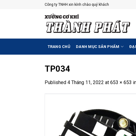
Skip
Công ty TNHH xin kính chào quý khách
to
content
TRANG CHỦ
DANH MỤC SẢN PHẨM
ĐẠI
TP034
Published
4 Tháng 11, 2022
at
653 × 653
i