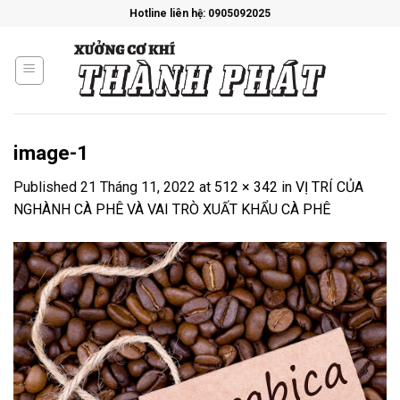
Skip
Hotline liên hệ: 0905092025
to
content
image-1
Published
21 Tháng 11, 2022
at
512 × 342
in
VỊ TRÍ CỦA
NGHÀNH CÀ PHÊ VÀ VAI TRÒ XUẤT KHẨU CÀ PHÊ