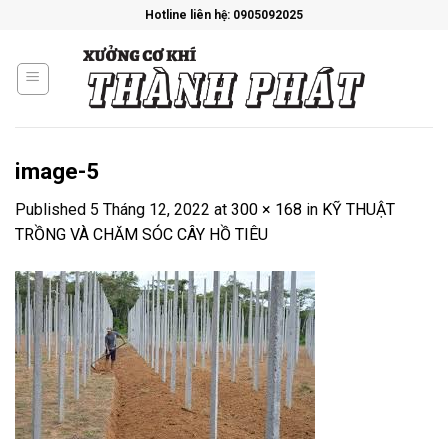
Skip
Hotline liên hệ: 0905092025
to
content
image-5
Published
5 Tháng 12, 2022
at
300 × 168
in
KỸ THUẬT
TRỒNG VÀ CHĂM SÓC CÂY HỒ TIÊU