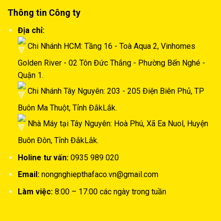
Thông tin Công ty
Địa chỉ:
Chi Nhánh HCM: Tầng 16 - Toà Aqua 2, Vinhomes
Golden River - 02 Tôn Đức Thắng - Phường Bến Nghé -
Quận 1.
Chi Nhánh Tây Nguyên: 203 - 205 Điện Biên Phủ, TP
Buôn Ma Thuột, Tỉnh ĐắkLắk.
Nhà Máy tại Tây Nguyên: Hoà Phú, Xã Ea Nuol, Huyện
Buôn Đôn, Tỉnh ĐắkLắk.
Holine tư vấn:
0935 989 020
Email:
nongnghiepthafaco.vn@gmail.com
Làm việc:
8:00 – 17:00 các ngày trong tuần