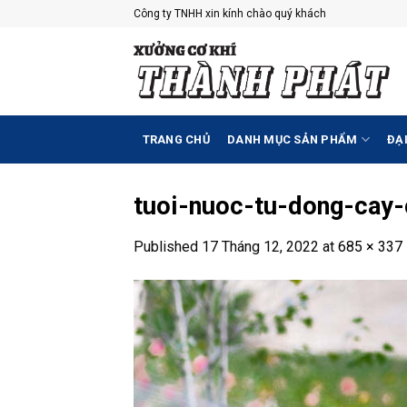
Skip
Công ty TNHH xin kính chào quý khách
to
content
TRANG CHỦ
DANH MỤC SẢN PHẨM
ĐẠI
tuoi-nuoc-tu-dong-cay-
Published
17 Tháng 12, 2022
at
685 × 337