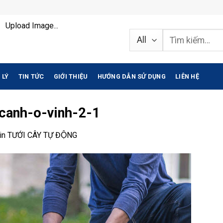
Upload Image...
Tìm
kiếm:
 LÝ
TIN TỨC
GIỚI THIỆU
HƯỚNG DẪN SỬ DỤNG
LIÊN HỆ
canh-o-vinh-2-1
in
TƯỚI CÂY TỰ ĐỘNG