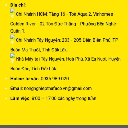
Địa chỉ:
Chi Nhánh HCM: Tầng 16 - Toà Aqua 2, Vinhomes
Golden River - 02 Tôn Đức Thắng - Phường Bến Nghé -
Quận 1.
Chi Nhánh Tây Nguyên: 203 - 205 Điện Biên Phủ, TP
Buôn Ma Thuột, Tỉnh ĐắkLắk.
Nhà Máy tại Tây Nguyên: Hoà Phú, Xã Ea Nuol, Huyện
Buôn Đôn, Tỉnh ĐắkLắk.
Holine tư vấn:
0935 989 020
Email:
nongnghiepthafaco.vn@gmail.com
Làm việc:
8:00 – 17:00 các ngày trong tuần