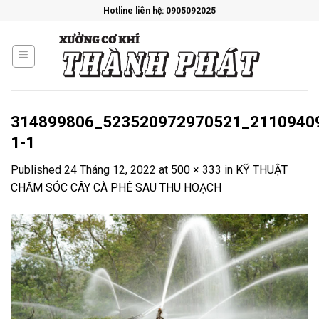
Skip
Hotline liên hệ: 0905092025
to
content
314899806_523520972970521_2110940
1-1
Published
24 Tháng 12, 2022
at
500 × 333
in
KỸ THUẬT
CHĂM SÓC CÂY CÀ PHÊ SAU THU HOẠCH