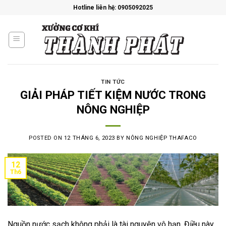
Skip
Hotline liên hệ: 0905092025
to
content
TIN TỨC
GIẢI PHÁP TIẾT KIỆM NƯỚC TRONG
NÔNG NGHIỆP
POSTED ON
12 THÁNG 6, 2023
BY
NÔNG NGHIỆP THAFACO
12
Th6
Nguồn nước sạch không phải là tài nguyên vô hạn. Điều này