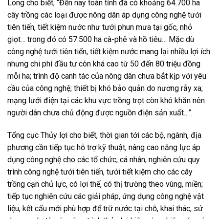
Long cho biết, “Đến nay toàn tỉnh đã có khoảng 64.700 ha
cây trồng các loại được nông dân áp dụng công nghệ tưới
tiên tiến, tiết kiệm nước như tưới phun mưa tại gốc, nhỏ
giọt… trong đó có 57.500 ha cà-phê và hồ tiêu… Mặc dù
công nghệ tưới tiên tiến, tiết kiệm nước mang lại nhiều lợi ích
nhưng chi phí đầu tư còn khá cao từ 50 đến 80 triệu đồng
mỗi ha; trình độ canh tác của nông dân chưa bắt kịp với yêu
cầu của công nghệ; thiết bị khó bảo quản do nương rẫy xa;
mạng lưới điện tại các khu vực trồng trọt còn khó khăn nên
người dân chưa chủ động được nguồn điện sản xuất…”.
Tổng cục Thủy lợi cho biết, thời gian tới các bộ, ngành, địa
phương cần tiếp tục hỗ trợ kỹ thuật, nâng cao năng lực áp
dụng công nghệ cho các tổ chức, cá nhân, nghiên cứu quy
trình công nghệ tưới tiên tiến, tưới tiết kiệm cho các cây
trồng cạn chủ lực, có lợi thế, có thị trường theo vùng, miền;
tiếp tục nghiên cứu các giải pháp, ứng dụng công nghệ vật
liệu, kết cấu mới phù hợp để trữ nước tại chỗ, khai thác, sử