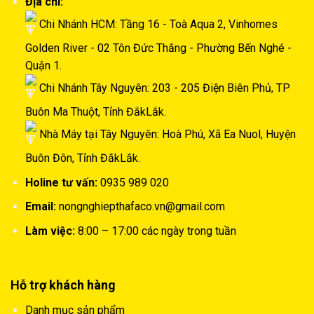
Địa chỉ:
Chi Nhánh HCM: Tầng 16 - Toà Aqua 2, Vinhomes
Golden River - 02 Tôn Đức Thắng - Phường Bến Nghé -
Quận 1.
Chi Nhánh Tây Nguyên: 203 - 205 Điện Biên Phủ, TP
Buôn Ma Thuột, Tỉnh ĐắkLắk.
Nhà Máy tại Tây Nguyên: Hoà Phú, Xã Ea Nuol, Huyện
Buôn Đôn, Tỉnh ĐắkLắk.
Holine tư vấn:
0935 989 020
Email:
nongnghiepthafaco.vn@gmail.com
Làm việc:
8:00 – 17:00 các ngày trong tuần
Hỗ trợ khách hàng
Danh mục sản phẩm