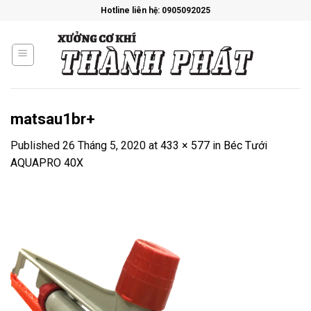
Skip
Hotline liên hệ: 0905092025
to
content
matsau1br+
Published
26 Tháng 5, 2020
at
433 × 577
in
Béc Tưới
AQUAPRO 40X