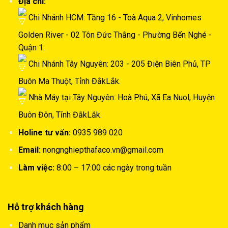
Địa chỉ:
Chi Nhánh HCM: Tầng 16 - Toà Aqua 2, Vinhomes
Golden River - 02 Tôn Đức Thắng - Phường Bến Nghé -
Quận 1.
Chi Nhánh Tây Nguyên: 203 - 205 Điện Biên Phủ, TP
Buôn Ma Thuột, Tỉnh ĐắkLắk.
Nhà Máy tại Tây Nguyên: Hoà Phú, Xã Ea Nuol, Huyện
Buôn Đôn, Tỉnh ĐắkLắk.
Holine tư vấn:
0935 989 020
Email:
nongnghiepthafaco.vn@gmail.com
Làm việc:
8:00 – 17:00 các ngày trong tuần
Hỗ trợ khách hàng
Danh mục sản phẩm