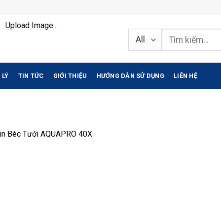
Upload Image...
Tìm
kiếm:
 LÝ
TIN TỨC
GIỚI THIỆU
HƯỚNG DẪN SỬ DỤNG
LIÊN HỆ
in
Béc Tưới AQUAPRO 40X