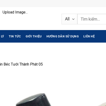
Upload Image...
Tìm
kiếm:
 LÝ
TIN TỨC
GIỚI THIỆU
HƯỚNG DẪN SỬ DỤNG
LIÊN HỆ
in
Béc Tưới Thành Phát 05