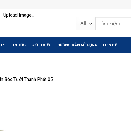
Upload Image...
Tìm
kiếm:
 LÝ
TIN TỨC
GIỚI THIỆU
HƯỚNG DẪN SỬ DỤNG
LIÊN HỆ
in
Béc Tưới Thành Phát 05