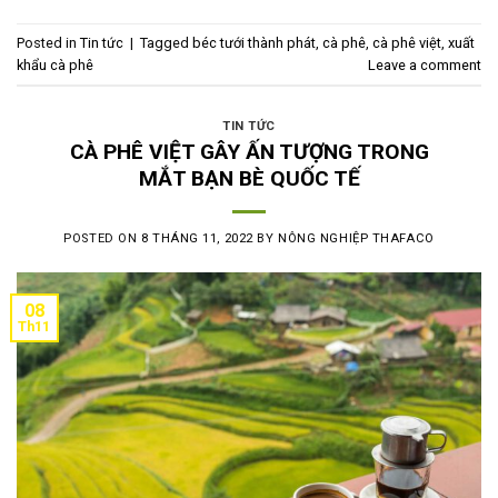
Posted in
Tin tức
|
Tagged
béc tưới thành phát
,
cà phê
,
cà phê việt
,
xuất
khẩu cà phê
Leave a comment
TIN TỨC
CÀ PHÊ VIỆT GÂY ẤN TƯỢNG TRONG
MẮT BẠN BÈ QUỐC TẾ
POSTED ON
8 THÁNG 11, 2022
BY
NÔNG NGHIỆP THAFACO
08
Th11