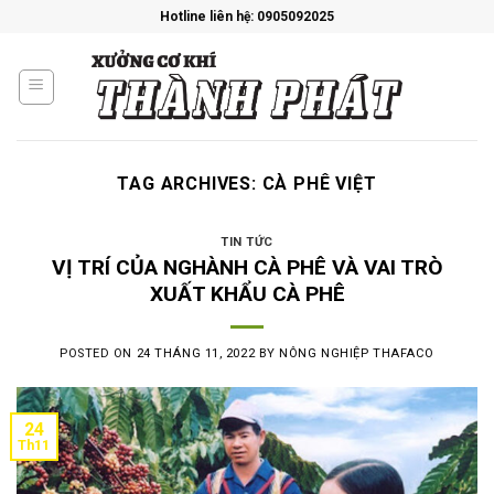
Skip
Hotline liên hệ: 0905092025
to
content
TAG ARCHIVES:
CÀ PHÊ VIỆT
TIN TỨC
VỊ TRÍ CỦA NGHÀNH CÀ PHÊ VÀ VAI TRÒ
XUẤT KHẨU CÀ PHÊ
POSTED ON
24 THÁNG 11, 2022
BY
NÔNG NGHIỆP THAFACO
24
Th11