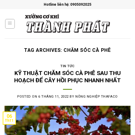
Skip
Hotline liên hệ: 0905092025
to
content
TAG ARCHIVES:
CHĂM SÓC CÀ PHÊ
TIN TỨC
KỸ THUẬT CHĂM SÓC CÀ PHÊ SAU THU
HOẠCH ĐỂ CÂY HỒI PHỤC NHANH NHẤT
POSTED ON
6 THÁNG 11, 2022
BY
NÔNG NGHIỆP THAFACO
06
Th11