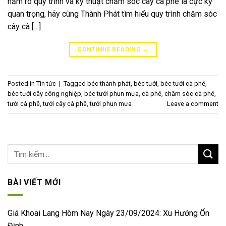
nắm rõ quy trình và kỹ thuật chăm sóc cây cà phê là cực kỳ
quan trọng, hãy cùng Thành Phát tìm hiểu quy trình chăm sóc
cây cà […]
CONTINUE READING
→
Posted in
Tin tức
|
Tagged
béc thành phát
,
béc tưới
,
béc tưới cà phê
,
béc tưới cây công nghiệp
,
béc tưới phun mưa
,
cà phê
,
chăm sóc cà phê
,
tưới cà phê
,
tưới cây cà phê
,
tưới phun mưa
Leave a comment
BÀI VIẾT MỚI
Giá Khoai Lang Hôm Nay Ngày 23/09/2024: Xu Hướng Ổn
Định