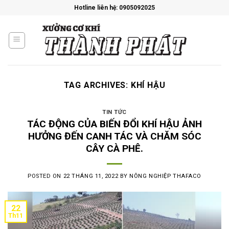
Skip
Hotline liên hệ: 0905092025
to
content
TAG ARCHIVES:
KHÍ HẬU
TIN TỨC
TÁC ĐỘNG CỦA BIẾN ĐỔI KHÍ HẬU ẢNH
HƯỞNG ĐẾN CANH TÁC VÀ CHĂM SÓC
CÂY CÀ PHÊ.
POSTED ON
22 THÁNG 11, 2022
BY
NÔNG NGHIỆP THAFACO
22
Th11