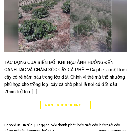
TÁC ĐỘNG CỦA BIẾN ĐỔI KHÍ HẬU ẢNH HƯỞNG ĐẾN
CANH TÁC VÀ CHĂM SÓC CÂY CÀ PHÊ. – Cà phê là một loại
cây có rễ bám sâu trong lớp đất. Chính vì thế mà thổ nhưỡng
phù hợp cho trồng loại cây cà phê phải là nơi có đất sâu
70cm trở lên, […]
CONTINUE READING
→
Posted in
Tin tức
|
Tagged
béc thành phát
,
béc tưới cây
,
béc tưới cây
công nghiệp
,
bectuoi
,
khí hậu
Leave a comment