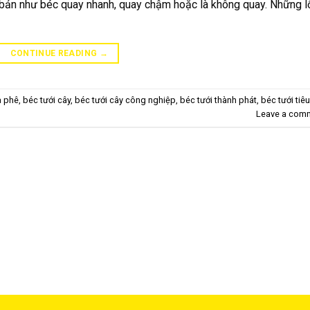
bản như béc quay nhanh, quay chậm hoặc là không quay. Những l
CONTINUE READING
→
à phê
,
béc tưới cây
,
béc tưới cây công nghiệp
,
béc tưới thành phát
,
béc tưới tiêu
Leave a com